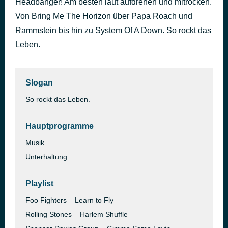
Headbanger! Am besten laut aufdrehen und mitrocken.
Dad’Algorhythm
Von Bring Me The Horizon über Papa Roach und
vor 42 Minuten
Shaka Ponk
Rammstein bis hin zu System Of A Down. So rockt das
Leben.
Slogan
So rockt das Leben.
Hauptprogramme
Musik
Unterhaltung
Playlist
Foo Fighters – Learn to Fly
Rolling Stones – Harlem Shuffle