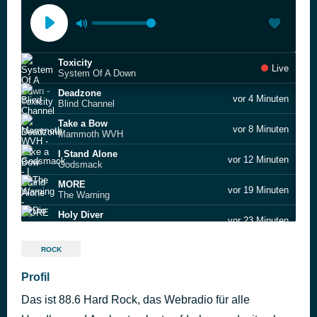
Toxicity
Live
System Of A Down
Deadzone
vor 4 Minuten
Blind Channel
Take a Bow
vor 8 Minuten
Mammoth WVH
I Stand Alone
vor 12 Minuten
Godsmack
MORE
vor 19 Minuten
The Warning
Holy Diver
vor 23 Minuten
Dio
Try Honesty
vor 27 Minuten
ROCK
Billy Talent
Monkey Wrench
Profil
vor 32 Minuten
Foo Fighters
Das ist 88.6 Hard Rock, das Webradio für alle
Too Much, Too Young, Too Fast
vor 37 Minuten
Airbourne