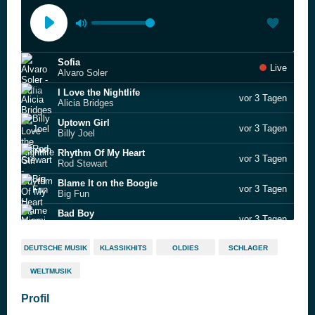
Sofia
Live
Alvaro Soler
I Love the Nightlife
vor 3 Tagen
Alicia Bridges
Uptown Girl
vor 3 Tagen
Billy Joel
Rhythm Of My Heart
vor 3 Tagen
Rod Stewart
Blame It on the Boogie
vor 3 Tagen
Big Fun
Bad Boy
vor 3 Tagen
Miami Sound Machine
Sometimes When We Touch
vor 3 Tagen
DEUTSCHE MUSIK
KLASSIKHITS
OLDIES
SCHLAGER
Dan Hill
WELTMUSIK
Matador
vor 3 Tagen
Garland Jeffreys
Profil
Hungry Eyes
vor 3 Tagen
Eric Carmen