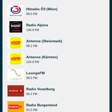
Hitradio Ö3 (Wien)
99.5 FM
Radio Alpina
106.9 FM
Antenne (Steiermark)
99.1 FM
Antenne (Kärnten)
104.9 FM
LoungeFM
99.5 FM
Radio Vorarlberg
98.2 FM
Radio Burgenland
93.5 FM