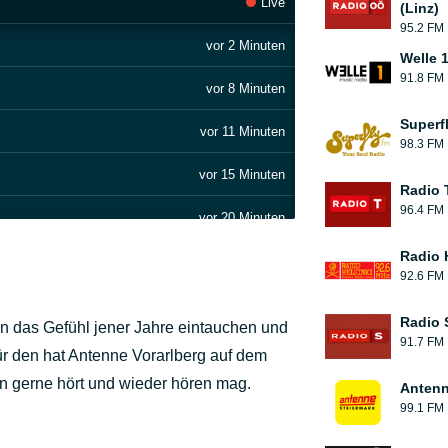
Live
(Linz)
95.2 FM
vor 2 Minuten
Welle 
91.8 FM
vor 8 Minuten
Superf
vor 11 Minuten
98.3 FM
vor 15 Minuten
Radio T
96.4 FM
vor 20 Minuten
Radio 
vor 24 Minuten
92.6 FM
vor 27 Minuten
Radio 
in das Gefühl jener Jahre eintauchen und
91.7 FM
vor 32 Minuten
ür den hat Antenne Vorarlberg auf dem
n gerne hört und wieder hören mag.
Antenn
vor 36 Minuten
99.1 FM