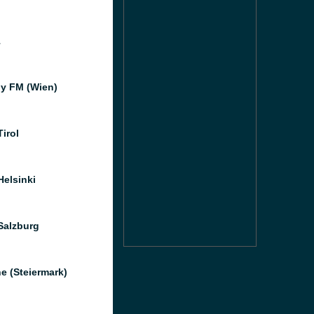
1
ly FM (Wien)
irol
Helsinki
Salzburg
e (Steiermark)