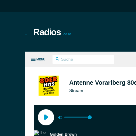
Radios
.co.at
MENÜ
LE GENRES
Antenne Vorarlberg 80
Stream
Golden Brown