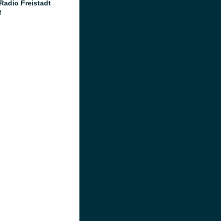
 Radio Freistadt
M