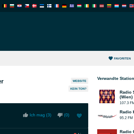
FAVORITEN
Verwandte Statio
er
WEBSITE
KEIN TON?
Radio
(Wien)
107.3 F
Radio 
Ich mag (
3
)
(
0
)
95.2 FM
Radio 