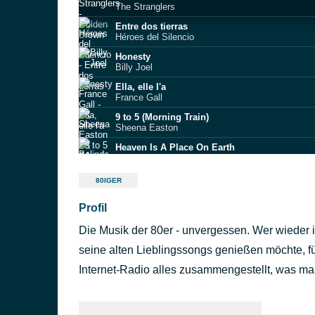
The Stranglers
Entre dos tierras
Héroes del Silencio
Honesty
Billy Joel
Ella, elle l'a
France Gall
9 to 5 (Morning Train)
Sheena Easton
Heaven Is A Place On Earth
Belinda Carlisle
Rock 'n' Roll is King
80IGER
The ELO Experience
Profil
Time After Time
Cyndi Lauper
Die Musik der 80er - unvergessen. Wer wieder 
(I Just) Died in Your Arms
Cutting Crew
seine alten Lieblingssongs genießen möchte, f
The Message Is Love
Internet-Radio alles zusammengestellt, was ma
Arthur Baker