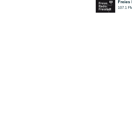
Freies
107.1 F