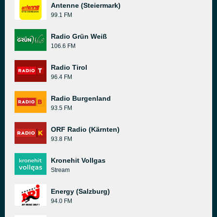
Antenne (Steiermark)
99.1 FM
Radio Grün Weiß
106.6 FM
Radio Tirol
96.4 FM
Radio Burgenland
93.5 FM
ORF Radio (Kärnten)
93.8 FM
Kronehit Vollgas
Stream
Energy (Salzburg)
94.0 FM