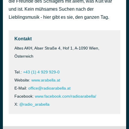
die Freunde des Schlagers mit allem, was Kult war
Du fängst mich auf und lässt mich fliegen
und ist. Kein mühsames Suchen nach der
vor 35 Minuten
Helene Fischer
Lieblingsmusik - hier gibt es sie, den ganzen Tag.
Kontakt
Altes AKH, Alser Straße 4, Hof 1, A-1090 Wien,
Österreich
Tel.:
+43 (1) 4 929 929-0
Website:
www.arabella.at
E-Mail:
office@radioarabella.at
Facebook:
www.facebook.com/radioarabella/
X:
@radio_arabella