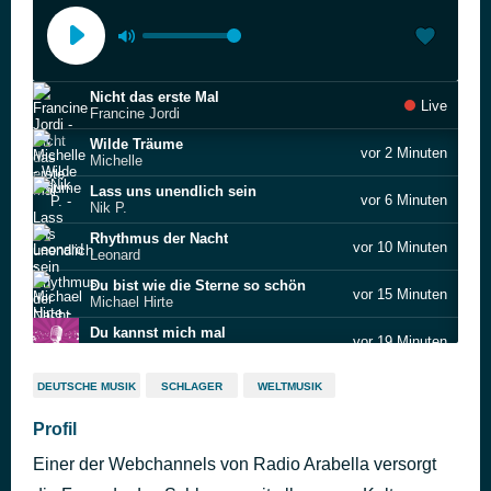
Nicht das erste Mal
Live
Francine Jordi
Wilde Träume
vor 2 Minuten
Michelle
Lass uns unendlich sein
vor 6 Minuten
Nik P.
Rhythmus der Nacht
vor 10 Minuten
Leonard
Du bist wie die Sterne so schön
vor 15 Minuten
Michael Hirte
Du kannst mich mal
vor 19 Minuten
Eva Luginger
Komm lass uns fliegen
vor 23 Minuten
DEUTSCHE MUSIK
SCHLAGER
WELTMUSIK
Ella Endlich
Verliebt in das Leben
Profil
vor 28 Minuten
Annemarie Eilfeld
Einer der Webchannels von Radio Arabella versorgt
Echte Freind
vor 31 Minuten
Die Edlseer