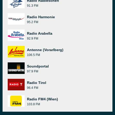
Radio Radieschen
91.3 FM
Radio Harmonie
95.2 FM
Radio Arabella
92.9 FM
Antenne (Vorarlberg)
106.5 FM
Soundportal
97.9 FM
Radio Tirol
96.4 FM
Radio FM4 (Wien)
103.8 FM