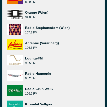
89.9 FM
Orange (Wien)
94.0 FM
Radio Stephansdom (Wien)
107.3 FM
Antenne (Vorarlberg)
106.5 FM
LoungeFM
99.5 FM
Radio Harmonie
95.2 FM
Radio Grün Weiß
106.6 FM
Kronehit Vollgas