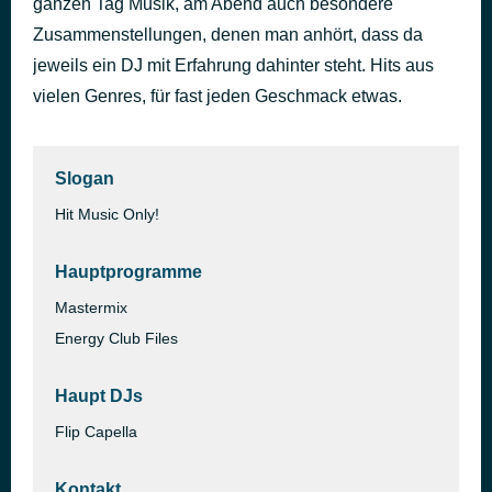
ganzen Tag Musik, am Abend auch besondere
Diamonds
Zusammenstellungen, denen man anhört, dass da
vor 2 Tagen
Rihanna
jeweils ein DJ mit Erfahrung dahinter steht. Hits aus
vielen Genres, für fast jeden Geschmack etwas.
Slogan
Hit Music Only!
Hauptprogramme
Mastermix
Energy Club Files
Haupt DJs
Flip Capella
Kontakt