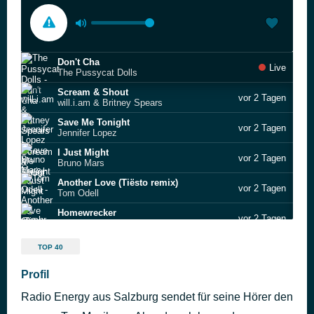
Don't Cha
Live
The Pussycat Dolls
Scream & Shout
vor 2 Tagen
will.i.am & Britney Spears
Save Me Tonight
vor 2 Tagen
Jennifer Lopez
I Just Might
vor 2 Tagen
Bruno Mars
Another Love (Tiësto remix)
vor 2 Tagen
Tom Odell
Homewrecker
vor 2 Tagen
sombr
Sweet Escape
vor 2 Tagen
TOP 40
Gwen Stefani feat. Akon
Self Aware
Profil
vor 2 Tagen
Temper City
Radio Energy aus Salzburg sendet für seine Hörer den
Sapphire
vor 2 Tagen
Ed Sheeran