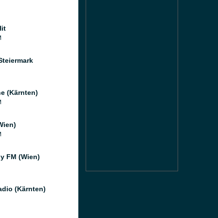
it
M
Steiermark
e (Kärnten)
M
Wien)
M
ly FM (Wien)
dio (Kärnten)