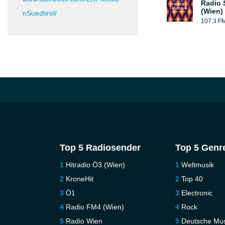
Radio
(Wien)
nSuedtirol/
107.3 F
Top 5 Radiosender
Top 5 Genr
Hitradio Ö3 (Wien)
Weltmusik
KroneHit
Top 40
Ö1
Electronic
Radio FM4 (Wien)
Rock
Radio Wien
Deutsche Mus