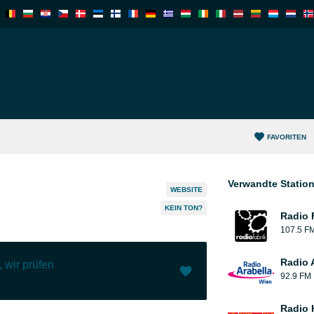
FAVORITEN
Verwandte Statio
WEBSITE
KEIN TON?
Radio 
107.5 F
Radio 
 wir prüfen
92.9 FM
Ich mag (
1
)
(
0
)
Radio 