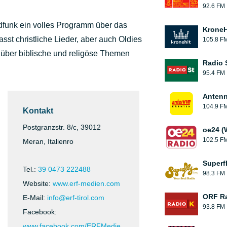
92.6 FM
dfunk ein volles Programm über das
KroneH
sst christliche Lieder, aber auch Oldies
105.8 F
e über biblische und religöse Themen
Radio 
95.4 FM
Antenn
104.9 F
Kontakt
Postgranzstr. 8/c, 39012
oe24 (
102.5 F
Meran, Italienro
Superf
Tel.:
39 0473 222488
98.3 FM
Website:
www.erf-medien.com
ORF Ra
E-Mail:
info@erf-tirol.com
93.8 FM
Facebook:
www.facebook.com/ERFMedie