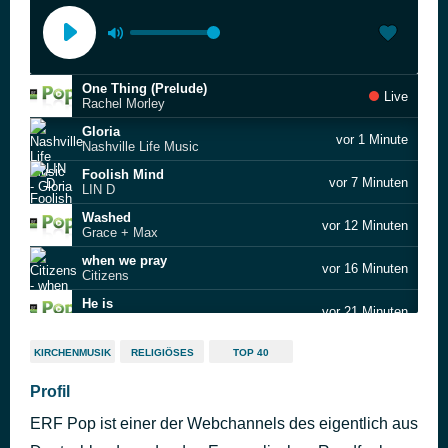
One Thing (Prelude)
Live
Rachel Morley
Gloria
vor 1 Minute
Nashville Life Music
Foolish Mind
vor 7 Minuten
LIN D
Washed
vor 12 Minuten
Grace + Max
when we pray
vor 16 Minuten
Citizens
He is
vor 21 Minuten
Lydia Laird
Remember Me
vor 26 Minuten
KIRCHENMUSIK
RELIGIÖSES
TOP 40
Michael Schulte
Devil In The Water
Profil
vor 30 Minuten
Hailey Hutcheson
ERF Pop ist einer der Webchannels des eigentlich aus
Wer du bist
vor 35 Minuten
anniek;eleasar