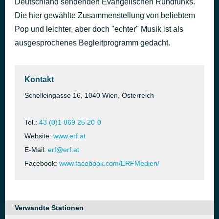
Deutschland sendenden Evangelischen Rundfunks.
Brand New
Die hier gewählte Zusammenstellung von beliebtem
vor 41 Minuten
Todd Martin
Pop und leichter, aber doch "echter" Musik ist als
ausgesprochenes Begleitprogramm gedacht.
Kontakt
Schelleingasse 16, 1040 Wien, Österreich
Tel.:
43 (0)1 869 25 20-0
Website:
www.erf.at
E-Mail:
erf@erf.at
Facebook:
www.facebook.com/ERFMedien/
Verwandte Stationen