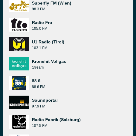
Superfly FM (Wien)
98.3 FM
Radio Fro
105.0 FM
U1 Radio (Tirol)
103.1 FM
Kronehit Vollgas
Stream
88.6
88.6 FM
Soundportal
97.9 FM
Radio Fabrik (Salzburg)
107.5 FM