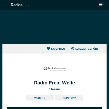
Radios
.co.at
FAVORITEN
KÜRZLICH GEHÖRT
Radio Freie Welle
Stream
WEBSITE
KEIN TON?