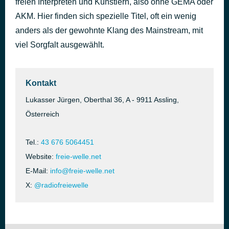
freien Interpreten und Künstlern, also ohne GEMA oder
GeTRoffen 909
AKM. Hier finden sich spezielle Titel, oft ein wenig
vor 38 Minuten
Keller12
anders als der gewohnte Klang des Mainstream, mit
viel Sorgfalt ausgewählt.
Kontakt
Lukasser Jürgen, Oberthal 36, A - 9911 Assling,
Österreich
Tel.:
43 676 5064451
Website:
freie-welle.net
E-Mail:
info@freie-welle.net
X:
@radiofreiewelle