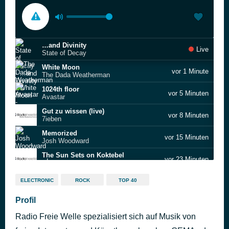
…and Divinity
Live
State of Decay
White Moon
vor 1 Minute
The Dada Weatherman
1024th floor
vor 5 Minuten
Avastar
Gut zu wissen (live)
vor 8 Minuten
7ieben
Memorized
vor 15 Minuten
Josh Woodward
The Sun Sets on Koktebel
vor 23 Minuten
Nadiejda
I want out
vor 26 Minuten
ELECTRONIC
ROCK
TOP 40
Marc Reeves
Single Ride
Profil
vor 29 Minuten
Borea
Radio Freie Welle spezialisiert sich auf Musik von
mirame
vor 34 Minuten
Inia