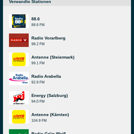
Verwandte Stationen
88.6
88.6 FM
Radio Vorarlberg
98.2 FM
Antenne (Steiermark)
99.1 FM
Radio Arabella
92.9 FM
Energy (Salzburg)
94.0 FM
Antenne (Kärnten)
104.9 FM
Radio Grün Weiß