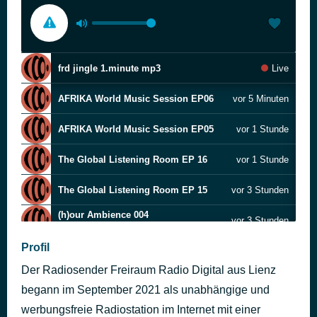
frd jingle 1.minute mp3
Live
AFRIKA World Music Session EP06
vor 5 Minuten
AFRIKA World Music Session EP05
vor 1 Stunde
The Global Listening Room EP 16
vor 1 Stunde
The Global Listening Room EP 15
vor 3 Stunden
(h)our Ambience 004
vor 3 Stunden
Eclectic-Patrick
Profil
Ambient Laboratory w: Alexander Heppening Ep.2
vor 5 Stunden
Der Radiosender Freiraum Radio Digital aus Lienz
The Selection Section 006
vor 5 Stunden
Eclectic-Patrick
begann im September 2021 als unabhängige und
The Manies #3
werbungsfreie Radiostation im Internet mit einer
vor 7 Stunden
FRD Music Collective Ep.5