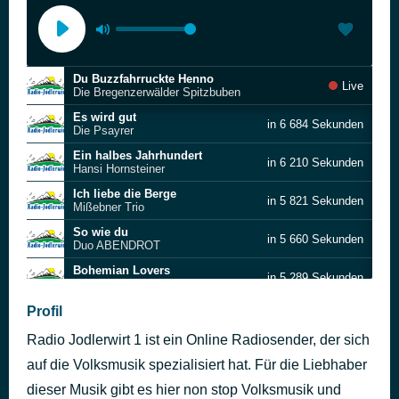
Du Buzzfahrruckte Henno
Live
Die Bregenzerwälder Spitzbuben
Es wird gut
in 6 684 Sekunden
Die Psayrer
Ein halbes Jahrhundert
in 6 210 Sekunden
Hansi Hornsteiner
Ich liebe die Berge
in 5 821 Sekunden
Mißebner Trio
So wie du
in 5 660 Sekunden
Duo ABENDROT
Bohemian Lovers
in 5 289 Sekunden
Blaskapelle Junger Schwung
Wenn es dich nicht gäbe
Profil
in 5 086 Sekunden
Juci
Radio Jodlerwirt 1 ist ein Online Radiosender, der sich
Lago Maggiore
in 4 923 Sekunden
Amigos
auf die Volksmusik spezialisiert hat. Für die Liebhaber
Fahr' mit mir nach Venedig
dieser Musik gibt es hier non stop Volksmusik und
in 4 711 Sekunden
Captain Freddy