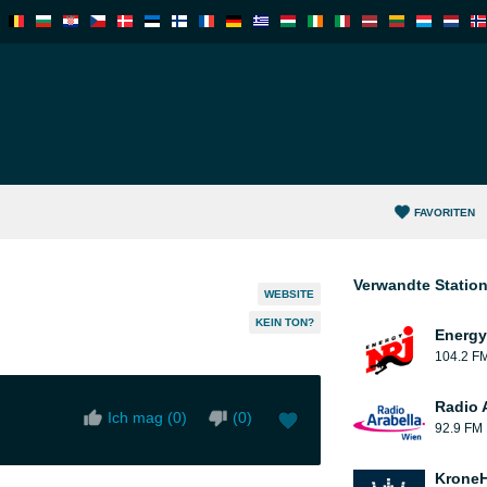
FAVORITEN
Verwandte Statio
WEBSITE
KEIN TON?
Energy
104.2 F
Radio 
Ich mag (
0
)
(
0
)
92.9 FM
KroneH