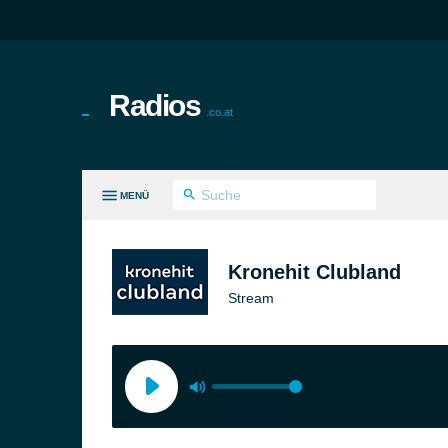
Radios
.co.at
MENÜ
LE GENRES
Kronehit Clubland
Stream