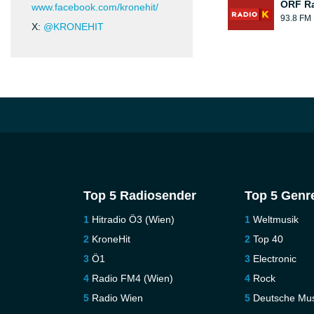
ORF Ra
www.facebook.com/kronehit/
93.8 FM
X:
@KRONEHIT
Top 5 Radiosender
Top 5 Genr
Hitradio Ö3 (Wien)
Weltmusik
KroneHit
Top 40
Ö1
Electronic
Radio FM4 (Wien)
Rock
Radio Wien
Deutsche Mus