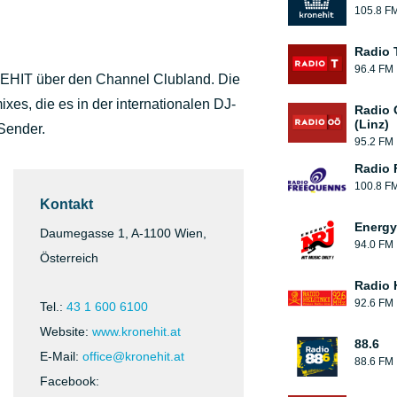
105.8 F
Radio T
96.4 FM
EHIT über den Channel Clubland. Die
xes, die es in der internationalen DJ-
Radio 
(Linz)
Sender.
95.2 FM
Radio 
100.8 F
Kontakt
Energy
Daumegasse 1, A-1100 Wien,
94.0 FM
Österreich
Radio 
92.6 FM
Tel.:
43 1 600 6100
Website:
www.kronehit.at
88.6
E-Mail:
office@kronehit.at
88.6 FM
Facebook: