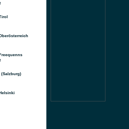
M
irol
Oberösterreich
Freequenns
M
 (Salzburg)
Helsinki