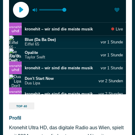
kronehit – wir sind die meiste musik
Live
Blue (Da Ba Dee)
vor 1 Stunde
Eiffel 65
Opalite
vor 1 Stunde
Taylor Swift
kronehit – wir sind die meiste musik
vor 1 Stunde
Don't Start Now
vor 2 Stunden
Dua Lipa
kronehit – wir sind die meiste musik
vor 2 Stunden
Beautiful Life
vor 4 Stunden
TOP 40
FAST BOY
Mood
Profil
vor 4 Stunden
24kGoldn feat. iann dior
Kronehit Ultra HD, das digitale Radio aus Wien, spielt
Save Me Tonight
vor 4 Stunden
Jennifer Lopez