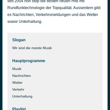
seit 2004 non stop die besten neuen Hits mit
A Sky Full Of Stars
Rundfunktechnologie der Topqualität. Ausserdem gibt
vor 4 Stunden
Coldplay
es Nachrichten, Verkehrsmeldungen und das Wetter
sowie Unterhaltung.
Slogan
Wir sind die meiste Musik
Hauptprogramme
Musik
Nachrichten
Wetter
Verkehr
Unterhaltung
Playlist