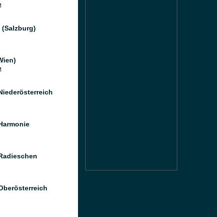
M
 (Salzburg)
Wien)
M
Niederösterreich
Harmonie
Radieschen
Oberösterreich