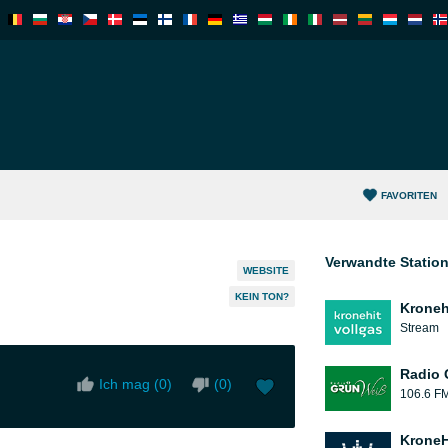
FAVORITEN
Verwandte Statio
WEBSITE
KEIN TON?
Kroneh
Stream
Radio 
Ich mag (
0
)
(
0
)
106.6 F
KroneH