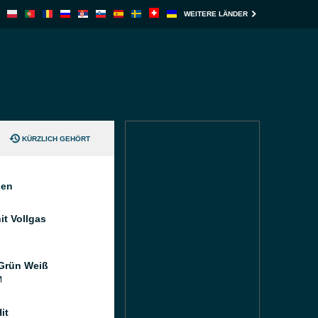
WEITERE LÄNDER
KÜRZLICH GEHÖRT
nen
it Vollgas
Grün Weiß
M
it