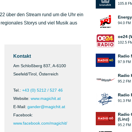
105.8 F
2022 über den Stream rund um die Uhr ein
Energy
regionales Storys und viel Musik aus
94.0 FM
oe24 (
102.5 F
Kontakt
Radio 
97.9 FM
Am Schloßberg 837, A-6100
Seefeld/Tirol, Österreich
Radio 
95.2 FM
Tel.:
+43 (0) 5212 / 527 46
Radio 
Website:
www.magichit.at
91.3 FM
E-Mail:
gander@magichit.at
Radio 
Facebook:
(Linz)
www.facebook.com/magichit/
95.2 FM