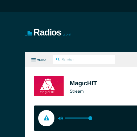
Radios
.co.at
MENÜ
LE GENRES
MagicHIT
Stream