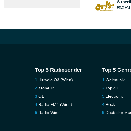
Superf
98.3 FM
Top 5 Radiosender
Top 5 Genr
Hitradio Ö3 (Wien)
Weltmusik
KroneHit
Top 40
Ö1
Electronic
Radio FM4 (Wien)
Rock
Radio Wien
Deutsche Mus