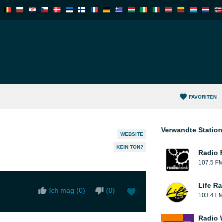
FAVORITEN
Verwandte Statio
WEBSITE
KEIN TON?
Radio 
107.5 F
Life Ra
Ich mag (
0
)
(
0
)
103.4 F
Radio 