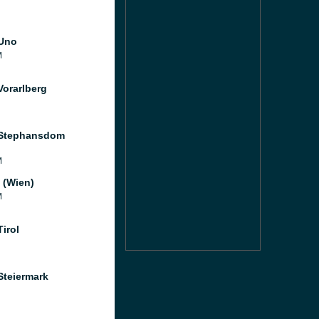
Uno
M
Vorarlberg
 Stephansdom
M
 (Wien)
M
irol
Steiermark