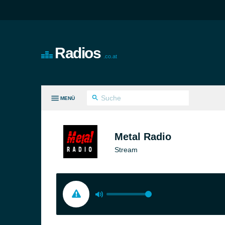
Radios
.co.at
MENÜ
LE GENRES
Metal Radio
Stream