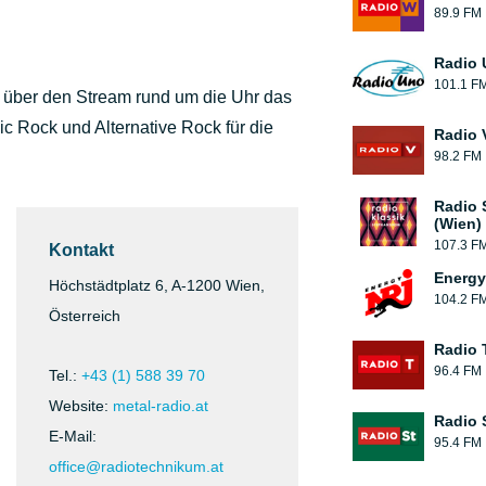
89.9 FM
Radio 
101.1 F
 über den Stream rund um die Uhr das
ic Rock und Alternative Rock für die
Radio 
98.2 FM
Radio
(Wien)
107.3 F
Kontakt
Energy
Höchstädtplatz 6, A-1200 Wien,
104.2 F
Österreich
Radio T
96.4 FM
Tel.:
+43 (1) 588 39 70
Website:
metal-radio.at
Radio 
E-Mail:
95.4 FM
office@radiotechnikum.at