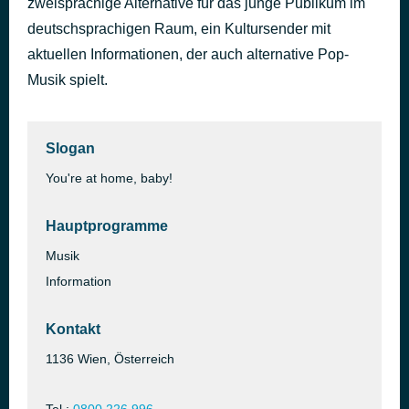
zweisprachige Alternative für das junge Publikum im
Follow Excitement!
deutschsprachigen Raum, ein Kultursender mit
vor 1 Tag
Rizzle Kicks
aktuellen Informationen, der auch alternative Pop-
Musik spielt.
Slogan
You're at home, baby!
Hauptprogramme
Musik
Information
Kontakt
1136 Wien, Österreich