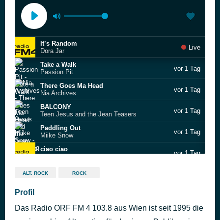
It’s Random
Live
Dora Jar
Take a Walk
vor 1 Tag
Passion Pit
There Goes Ma Head
vor 1 Tag
Nia Archives
BALCONY
vor 1 Tag
Teen Jesus and the Jean Teasers
Paddling Out
vor 1 Tag
Miike Snow
ciao ciao
vor 1 Tag
rossvanboss
Today (Can’t Help but Cry)
vor 1 Tag
ALT. ROCK
ROCK
Gretel Hänlyn
Ocean Between Us
Profil
vor 1 Tag
Gabba Fendi
Das Radio ORF FM 4 103.8 aus Wien ist seit 1995 die
wie du manchmal fehlst
vor 1 Tag
Zartmann