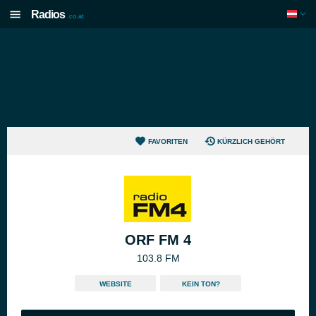
Radios
.co.at
FAVORITEN
KÜRZLICH GEHÖRT
ORF FM 4
103.8 FM
WEBSITE
KEIN TON?