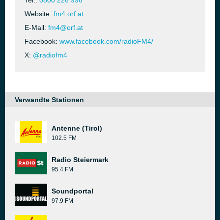
Tel.:
0800 226 996
Website:
fm4.orf.at
E-Mail:
fm4@orf.at
Facebook:
www.facebook.com/radioFM4/
X:
@radiofm4
Verwandte Stationen
Antenne (Tirol)
102.5 FM
Radio Steiermark
95.4 FM
Soundportal
97.9 FM