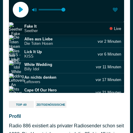
Fake It
Live
Seether
Alles aus Liebe
vor 2 Minuten
Die Toten Hosen
Lick It Up
vor 6 Minuten
KISS
White Wedding
vor 11 Minuten
Billy Idol
An nichts denken
vor 17 Minuten
Leftovers
Cape Of Our Hero
vor 21 Minuten
Volbeat
Blaze Of Glory
vor 26 Minuten
TOP 40
ZEITGENÖSSISCHE
Jon Bon Jovi
In Vain
Profil
vor 32 Minuten
Fiesta Forever
Radio 886 existiert als privater Radiosender schon seit
Cryin'
vor 37 Minuten
Aerosmith