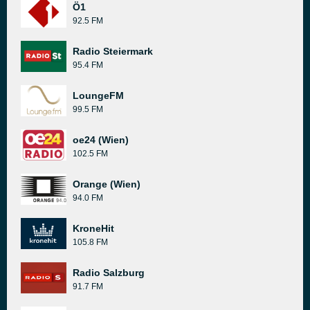
Ö1
92.5 FM
Radio Steiermark
95.4 FM
LoungeFM
99.5 FM
oe24 (Wien)
102.5 FM
Orange (Wien)
94.0 FM
KroneHit
105.8 FM
Radio Salzburg
91.7 FM