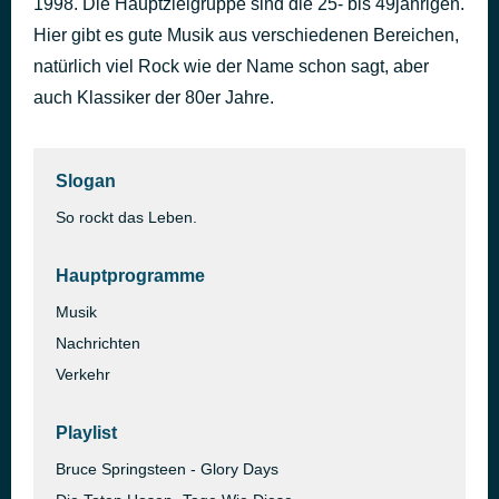
1998. Die Hauptzielgruppe sind die 25- bis 49jährigen.
Don't Stop Me Now
Hier gibt es gute Musik aus verschiedenen Bereichen,
vor 46 Minuten
Queen
natürlich viel Rock wie der Name schon sagt, aber
auch Klassiker der 80er Jahre.
Slogan
So rockt das Leben.
Hauptprogramme
Musik
Nachrichten
Verkehr
Playlist
Bruce Springsteen - Glory Days