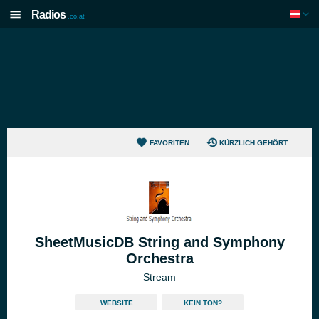
Radios
.co.at
FAVORITEN
KÜRZLICH GEHÖRT
SheetMusicDB String and Symphony
Orchestra
Stream
WEBSITE
KEIN TON?