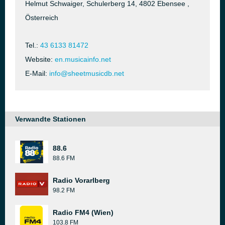
Helmut Schwaiger, Schulerberg 14, 4802 Ebensee ,
Österreich
Tel.:
43 6133 81472
Website:
en.musicainfo.net
E-Mail:
info@sheetmusicdb.net
Verwandte Stationen
88.6
88.6 FM
Radio Vorarlberg
98.2 FM
Radio FM4 (Wien)
103.8 FM