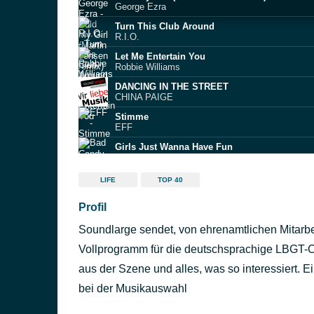
George Ezra
Turn This Club Around
R.I.O.
Let Me Entertain You
Robbie Williams
DANCING IN THE STREET
CHINA PAIGE
Stimme
EFF
Girls Just Wanna Have Fun
Bad Candy
Don't Leave Me This Way
LIFE
TOP 40
Communards
Profil
#thatPower
will.i.am & Britney Spears
Soundlarge sendet, von ehrenamtlichen Mitarbe
High Heels (acoustic)
Melanie C
Vollprogramm für die deutschsprachige LBGT-
We Are Done
aus der Szene und alles, was so interessiert.
The Madden Brothers
bei der Musikauswahl