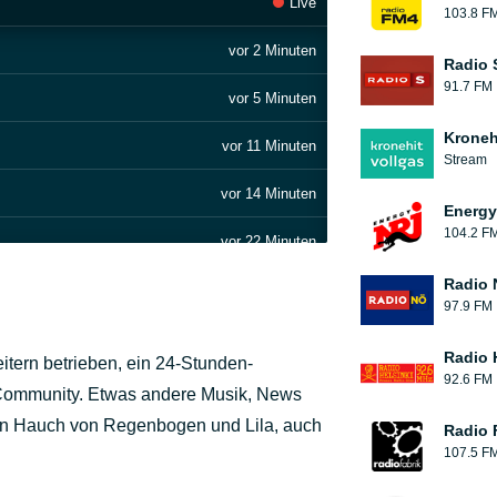
Live
103.8 F
vor 2 Minuten
Radio 
91.7 FM
vor 5 Minuten
Kroneh
vor 11 Minuten
Stream
vor 14 Minuten
Energy
104.2 F
vor 22 Minuten
Radio 
vor 26 Minuten
97.9 FM
vor 36 Minuten
Radio 
itern betrieben, ein 24-Stunden-
92.6 FM
vor 41 Minuten
Community. Etwas andere Musik, News
 Ein Hauch von Regenbogen und Lila, auch
Radio 
vor 47 Minuten
107.5 F