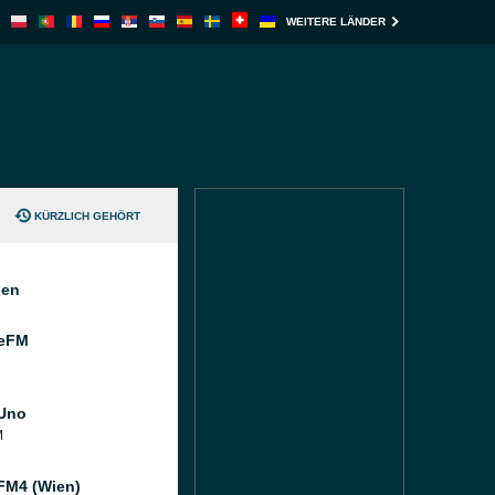
WEITERE LÄNDER
KÜRZLICH GEHÖRT
nen
eFM
Uno
M
FM4 (Wien)