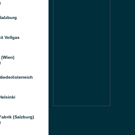
M
Salzburg
it Vollgas
 (Wien)
M
Niederösterreich
Helsinki
Fabrik (Salzburg)
M