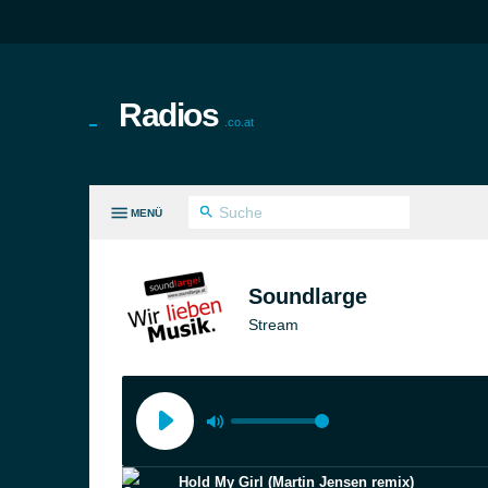
Radios
.co.at
MENÜ
LE GENRES
Soundlarge
Stream
Hold My Girl (Martin Jensen remix)