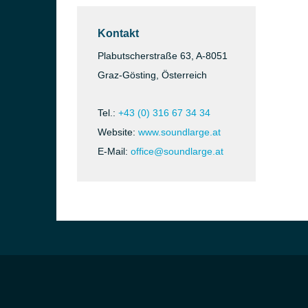
Kontakt
Plabutscherstraße 63, A-8051
Graz-Gösting, Österreich
Tel.:
+43 (0) 316 67 34 34
Website:
www.soundlarge.at
E-Mail:
office@soundlarge.at