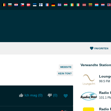
FAVORITEN
Verwandte Statio
WEBSITE
KEIN TON?
Loung
99.5 FM
Radio 
Ich mag (
0
)
(
0
)
101.1 F
Radio 