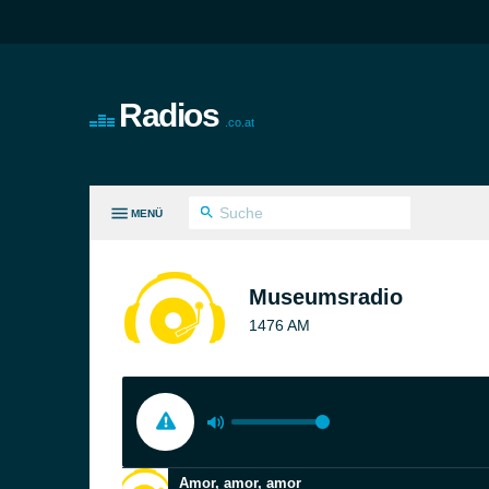
Radios
.co.at
MENÜ
LE GENRES
Museumsradio
1476 AM
Amor, amor, amor