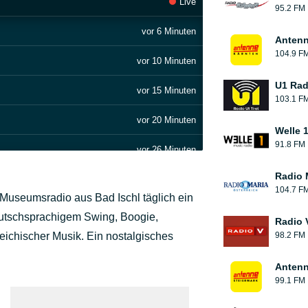
Live
95.2 FM
vor 6 Minuten
Antenn
104.9 F
vor 10 Minuten
U1 Radi
vor 15 Minuten
103.1 F
vor 20 Minuten
Welle 
91.8 FM
vor 26 Minuten
Radio 
vor 30 Minuten
104.7 F
 Museumsradio aus Bad Ischl täglich ein
vor 35 Minuten
eutschsprachigem Swing, Boogie,
Radio 
reichischer Musik. Ein nostalgisches
98.2 FM
vor 39 Minuten
Antenn
vor 43 Minuten
99.1 FM