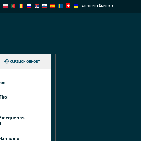
WEITERE LÄNDER
KÜRZLICH GEHÖRT
nen
irol
Freequenns
M
Harmonie