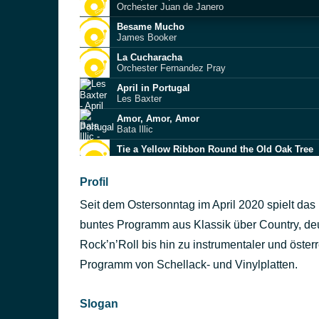
Orchester Juan de Janero
Besame Mucho
James Booker
La Cucharacha
Orchester Fernandez Pray
April in Portugal
Les Baxter
Amor, Amor, Amor
Bata Illic
Tie a Yellow Ribbon Round the Old Oak Tree
The Drifters
Happy Trumpeter
Profil
Bert Kaempfert
Seit dem Ostersonntag im April 2020 spielt das
Mexican Wedding
Bob Moore & His Orchestra
buntes Programm aus Klassik über Country, d
La Paloma
Rock’n’Roll bis hin zu instrumentaler und öster
Trio San Jose
Programm von Schellack- und Vinylplatten.
Harbour Lights
Ray Conniff
Slogan