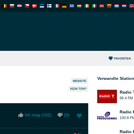
FAVORITEN
Verwandte Statio
WEBSITE
KEIN TON?
Radio T
96.4 FM
Radio 
Ich mag (
102
)
(
0
)
100.8 F
Radio 