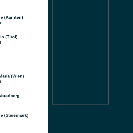
e (Kärnten)
M
o (Tirol)
M
1
Maria (Wien)
M
Vorarlberg
e (Steiermark)