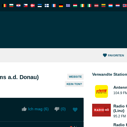
FAVORITEN
Verwandte Statio
ms a.d. Donau)
WEBSITE
KEIN TON?
Antenn
104.9 F
Radio 
Ich mag (
6
)
(
0
)
(Linz)
95.2 FM
Radio 