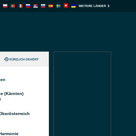
WEITERE LÄNDER
KÜRZLICH GEHÖRT
nen
e (Kärnten)
M
Oberösterreich
Harmonie