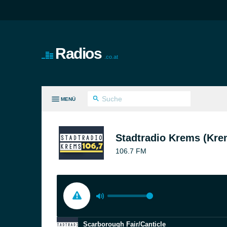
Radios
.co.at
MENÜ
LE GENRES
Stadtradio Krems (Kre
106.7 FM
Scarborough Fair/Canticle