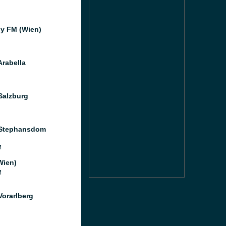
ly FM (Wien)
Arabella
Salzburg
 Stephansdom
M
Wien)
M
Vorarlberg