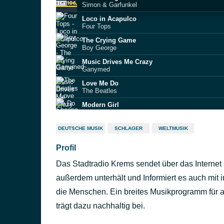
Simon & Garfunkel
Loco in Acapulco
Four Tops
The Crying Game
Boy George
Music Drives Me Crazy
Ganymed
Love Me Do
The Beatles
Modern Girl
Sheena Easton
In April (You Call My Name)
DEUTSCHE MUSIK
SCHLAGER
WELTMUSIK
Wonderwall
Profil
End Of The Road
Boyz II Men
Das Stadtradio Krems sendet über das Internet 
The Blood That Moves the Body
a‐ha
außerdem unterhält und Informiert es auch mit
Short Fat Fannie
die Menschen. Ein breites Musikprogramm für a
Larry Williams
trägt dazu nachhaltig bei.