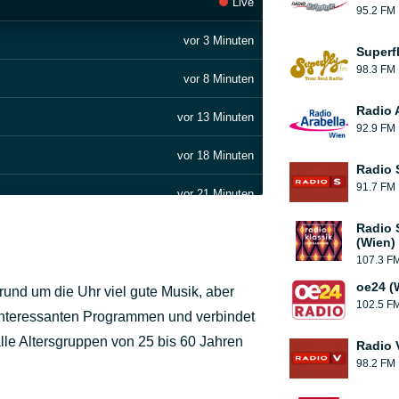
Live
95.2 FM
vor 3 Minuten
Superf
98.3 FM
vor 8 Minuten
Radio 
vor 13 Minuten
92.9 FM
vor 18 Minuten
Radio 
91.7 FM
vor 21 Minuten
Radio
vor 27 Minuten
(Wien)
107.3 F
vor 32 Minuten
oe24 (
rund um die Uhr viel gute Musik, aber
102.5 F
vor 39 Minuten
 interessanten Programmen und verbindet
lle Altersgruppen von 25 bis 60 Jahren
Radio 
vor 44 Minuten
98.2 FM