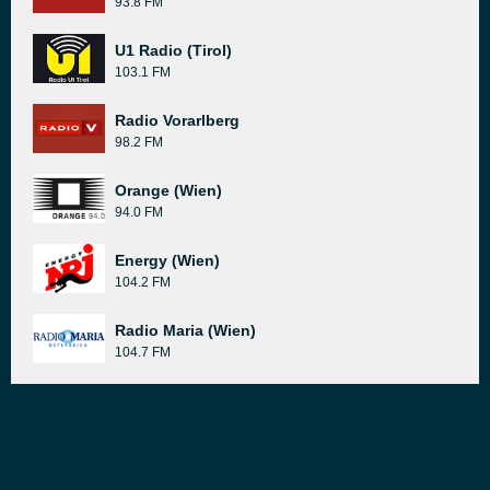
93.8 FM
U1 Radio (Tirol)
103.1 FM
Radio Vorarlberg
98.2 FM
Orange (Wien)
94.0 FM
Energy (Wien)
104.2 FM
Radio Maria (Wien)
104.7 FM