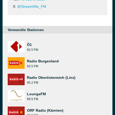
X:
@StreamHits_FM
Verwandte Stationen
Ö1
92.5 FM
Radio Burgenland
93.5 FM
Radio Oberösterreich (Linz)
95.2 FM
LoungeFM
99.5 FM
ORF Radio (Kärnten)