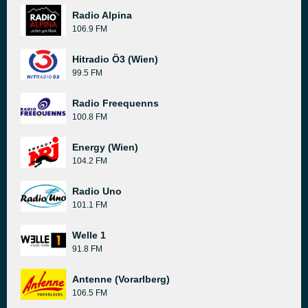
Radio Alpina
106.9 FM
Hitradio Ö3 (Wien)
99.5 FM
Radio Freequenns
100.8 FM
Energy (Wien)
104.2 FM
Radio Uno
101.1 FM
Welle 1
91.8 FM
Antenne (Vorarlberg)
106.5 FM